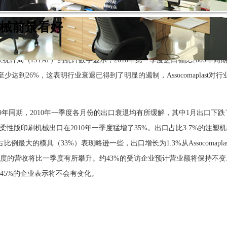
械前景看好
家统计局（ISTAT）的统计数字显示，2010年第一季度进口额比2009年同
至少达到26%，这表明行业衰退已得到了明显的遏制，Assocomaplast对行
比2009年同期，2010年一季度各月份的出口衰退均有所缓解，其中1月出口下跌
%的柔性版印刷机械出口在2010年一季度猛增了35%。出口占比3.7%的注塑
比例最大的模具（33%）表现略逊一些，出口增长为1.3%从Assocomaplas
二季度的营收将比一季度有所攀升。约43%的受访企业预计营业额将保持不变
45%的企业表示将不会有变化。