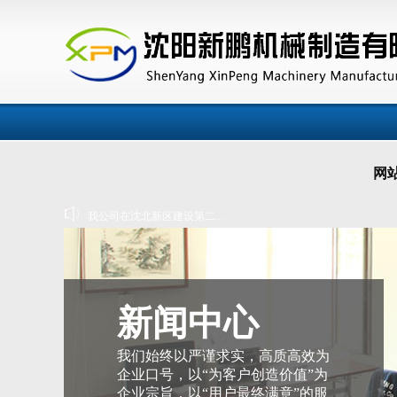
网
我公司在沈北新区建设第二...
机械加工定位基准选择举例...
意大利塑料橡胶机械协会称...
新闻中心
我们始终以严谨求实，高质高效为
企业口号，以“为客户创造价值”为
企业宗旨，以“用户最终满意”的服