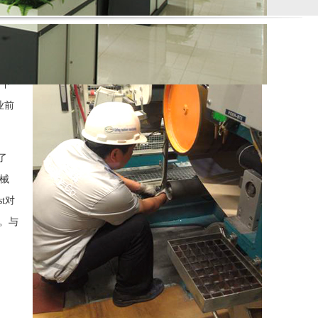
期下
业前
了
机械
t对
。与