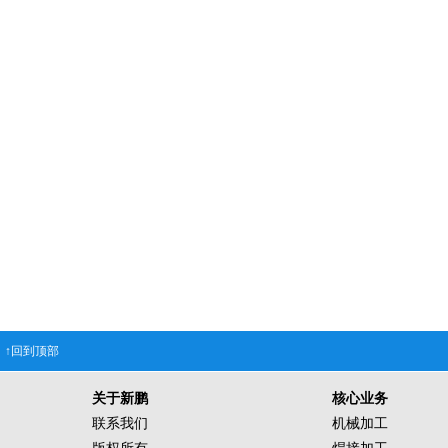
↑回到顶部
关于新鹏
核心业务
联系我们
机械加工