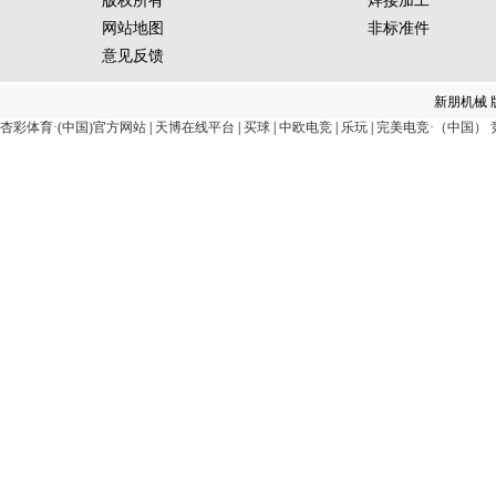
版权所有
焊接加工
网站地图
非标准件
意见反馈
新朋机械 版
杏彩体育·(中国)官方网站
|
天博在线平台
|
买球
|
中欧电竞
|
乐玩
|
完美电竞·（中国） 